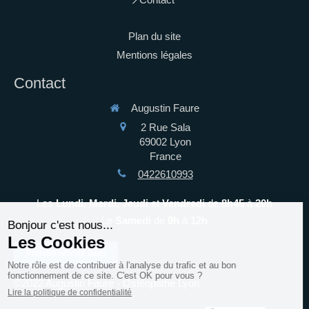
Plan du site
Mentions légales
Contact
Augustin Faure
2 Rue Sala
69002
Lyon
France
0422610993
Les
Lundi
,
Mardi
,
Jeudi
et
Vendredi
de
8h45
à
20h
Le
Samedi
de
9h
à
12h
Prendre rendez-vous
©2022 Augustin Faure - Ostéopathe Lyon